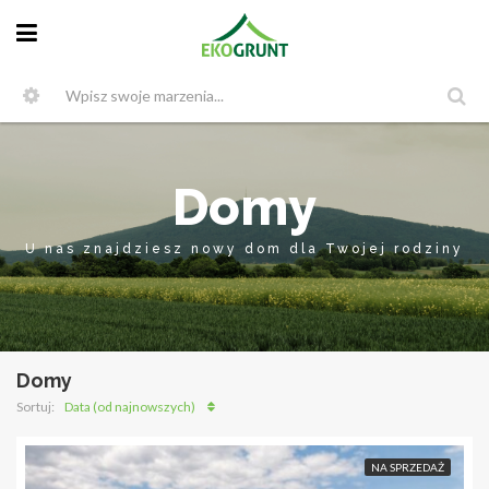
Domy
U nas znajdziesz nowy dom dla Twojej rodziny
Domy
Data (od najnowszych)
Sortuj:
NA SPRZEDAŻ