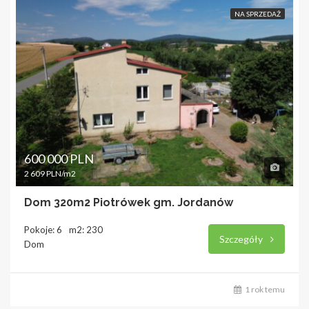
NA SPRZEDAŻ
600 000 PLN
2 609 PLN/m2
Dom 320m2 Piotrówek gm. Jordanów
Pokoje: 6
m2: 230
Szczegóły
Dom
1 rok temu