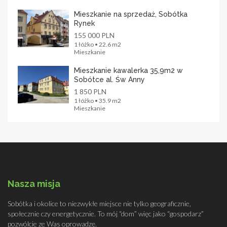
Mieszkanie na sprzedaż, Sobótka
Rynek
155 000 PLN
1 łóżko • 22.6 m2
Mieszkanie
Mieszkanie kawalerka 35,9m2 w
Sobótce al. Św Anny
1 850 PLN
1 łóżko • 35.9 m2
Mieszkanie
Nasza misja
Sobótka i okolice to niezwykłe miejsce nie tylko geograficznie,
społecznie czy energetycznie. To mój “dom” więc jako “gospodarz”
pozwólcie ze Was oprowadzę.