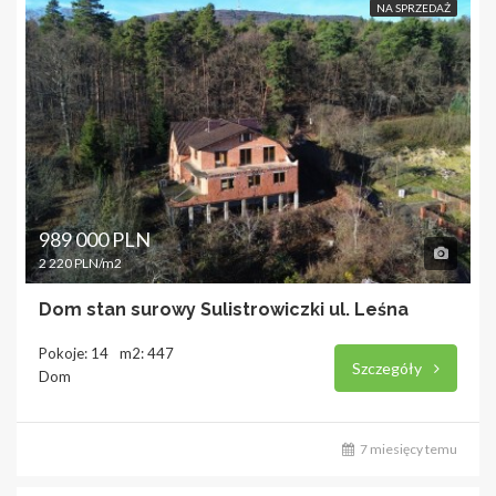
NA SPRZEDAŻ
989 000 PLN
2 220 PLN/m2
Dom stan surowy Sulistrowiczki ul. Leśna
Pokoje: 14
m2: 447
Szczegóły
Dom
7 miesięcy temu