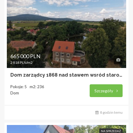
665 000 PLN
2 818 PLN/m2
Dom zarządcy 1868 nad stawem wsród starodrzewia
Pokoje: 5
m2: 236
Szczegóły
Dom
8 godzin temu
NA SPRZEDAŻ