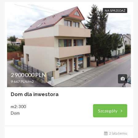
NA SPRZEDAŻ
2 900 000 PLN
9 667 PLN/m2
Dom dla inwestora
m2: 300
Szczegóły
Dom
2 lata temu