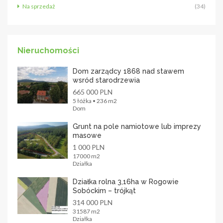
Na sprzedaż
(34)
Nieruchomości
Dom zarządcy 1868 nad stawem
wsród starodrzewia
665 000 PLN
5 łóżka • 236 m2
Dom
Grunt na pole namiotowe lub imprezy
masowe
1 000 PLN
17000 m2
Działka
Działka rolna 3,16ha w Rogowie
Sobóckim – trójkąt
314 000 PLN
31587 m2
Działka