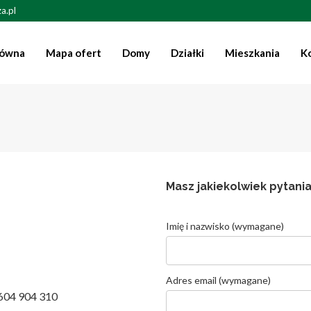
a.pl
łówna
Mapa ofert
Domy
Działki
Mieszkania
K
Masz jakiekolwiek pytania
Imię i nazwisko (wymagane)
Adres email (wymagane)
 604 904 310