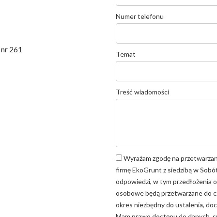
Numer telefonu
 nr 261
Temat
Treść wiadomości
Wyrażam zgodę na przetwarzan
firmę EkoGrunt z siedzibą w Sobót
odpowiedzi, w tym przedłożenia of
osobowe będą przetwarzane do cz
okres niezbędny do ustalenia, do
Mam prawo dostępu do danych, sp