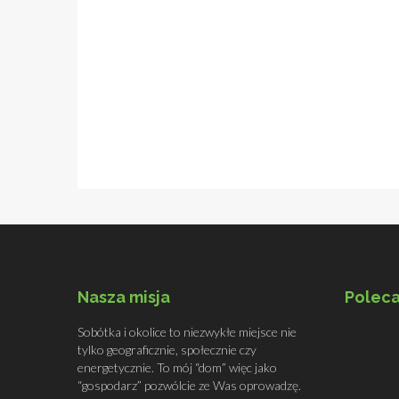
Nasza misja
Poleca
Sobótka i okolice to niezwykłe miejsce nie
tylko geograficznie, społecznie czy
energetycznie. To mój “dom” więc jako
“gospodarz” pozwólcie ze Was oprowadzę.