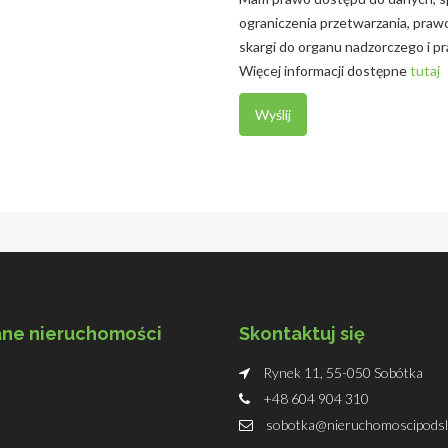
ograniczenia przetwarzania, praw
skargi do organu nadzorczego i p
Więcej informacji dostępne
tutaj
ne nieruchomości
Skontaktuj się
Rynek 11, 55-050 Sobótka
+48 604 904 310
sobotka@nieruchomoscipodsle