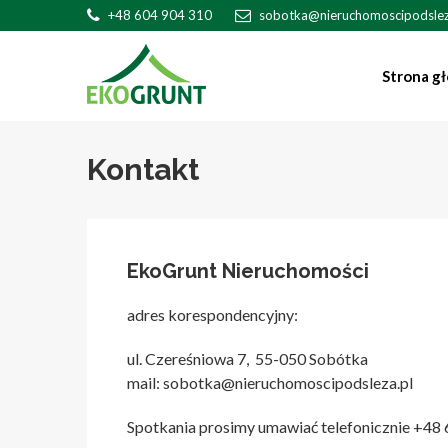
+48 604 904 310
sobotka@nieruchomoscipodslez
Strona g
Kontakt
EkoGrunt Nieruchomości
adres korespondencyjny:
ul. Czereśniowa 7, 55-050 Sobótka
mail: sobotka@nieruchomoscipodsleza.pl
Spotkania prosimy umawiać telefonicznie +48